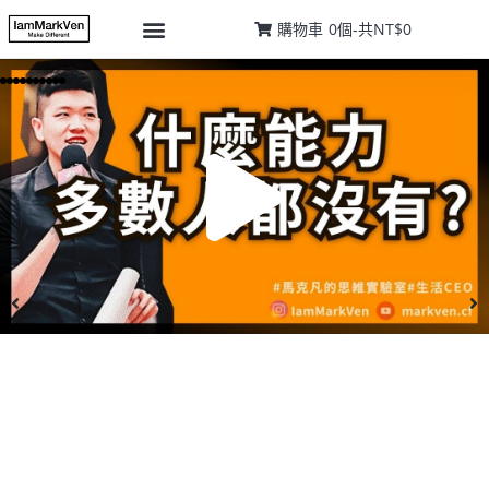
購物車
0
個-
共
NT$0