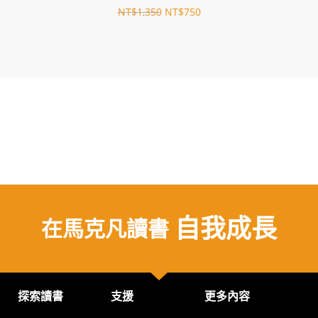
NT$
1,350
NT$
750
自
我
成
長
在馬克凡讀書
探索讀書
支援
更多內容