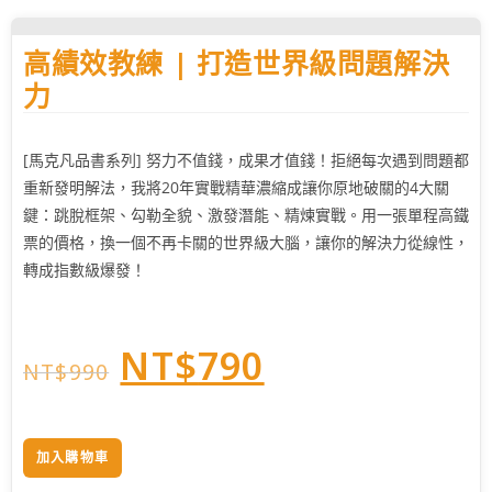
高績效教練 | 打造世界級問題解決
力
[馬克凡品書系列] 努力不值錢，成果才值錢！拒絕每次遇到問題都
重新發明解法，我將20年實戰精華濃縮成讓你原地破關的4大關
鍵：跳脫框架、勾勒全貌、激發潛能、精煉實戰。用一張單程高鐵
票的價格，換一個不再卡關的世界級大腦，讓你的解決力從線性，
轉成指數級爆發！
NT$
790
NT$
990
加入購物車