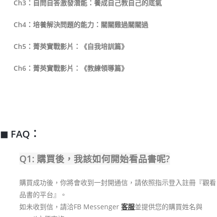
Ch3：自問自答激發潛能：養成自己教自己的底氣
Ch4：培養解決問題的能力：關關雞過關關過
Ch5：菁英實戰影片：《自我培訓篇》
Ch6：菁英實戰影片：《教練領導篇》
◼︎ FAQ：
Q1: 購買後，我該如何開始看品書呢?
購買成功後，你將會收到一封開通信，請依照指示登入註冊『觀看
品書的平台』。
如未收到信，請洽FB Messenger
客服
並提供您的購買姓名與