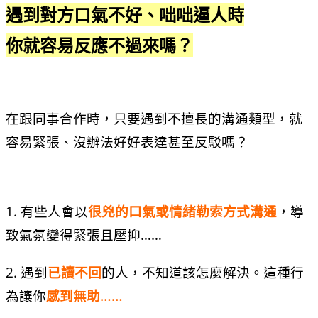
遇到對方口氣不好、咄咄逼人時
你就容易反應不過來嗎？
在跟同事合作時，只要遇到不擅長的溝通類型，就
容易緊張、沒辦法好好表達甚至反駁嗎？
1. 有些人會以
很兇的口氣或情緒勒索方式溝通
，導
致氣氛變得緊張且壓抑……
2. 遇到
已讀不回
的人，不知道該怎麼解決。
這種行
為讓你
感到無助……