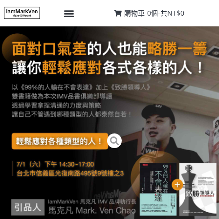
購物車
0
個-
共
NT$0