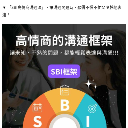
▼ 「SBI高情商溝通法」，讓溝通問題時，顯得不慌不忙又冷靜地表
達！