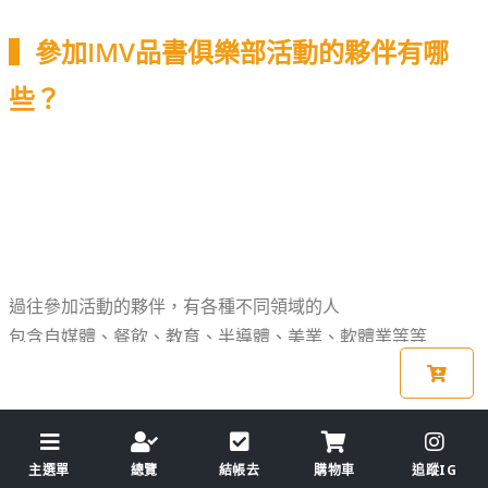
▍參加IMV品書俱樂部活動的夥伴有哪
些？
過往參加活動的夥伴，有各種不同領域的人
包含自媒體、餐飲、教育、半導體、美業、軟體業等等
不僅能讓你學到更多知識跟技能
也能讓你結交到更多志同道合的朋友！
主選單
總覽
結帳去
購物車
追蹤IG