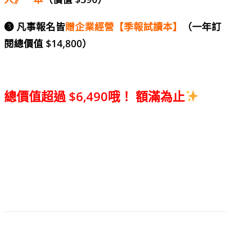
➌ 凡事報名皆
贈企業經營【季報試讀本】
（一年訂
閱總價值 $14,800）
總價值超過 $6,490哦！ 額滿為止