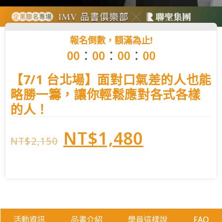
報名倒數，額滿為止!
：
：
：
0
0
0
0
0
0
0
0
【7/1 台北場】面對口氣差的人也能
略勝一籌，讓你輕鬆應對各式各樣
的人！
NT$
1,480
NT$
2,150
活動資訊
品書介紹
學員這樣說
FAQ