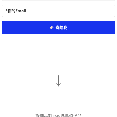
寄給我
↓
歡迎來到 IMV品書俱樂部