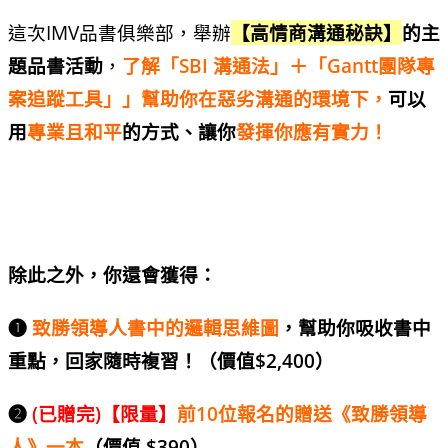
這次IMV品書俱樂部，舉辦
【高情商溝通秘訣】
的主
題品書活動
，
了解「SBI 溝通法」＋「Gantt團隊專
案追蹤工具」」幫助你在惡劣溝通的環境下，
可以
用
專業且和平
的方式、讓你
發揮你應有實力！
除此之外，你還會獲得：
➊
致勝領導人書中的邏輯思維圖
，幫助你吸收書中
重點，回家隨時複習！（價值$2,400）
➋
(已贈完)
【限量】
前10位報名的贈送《致勝領導
人》一本
（價值 $390）