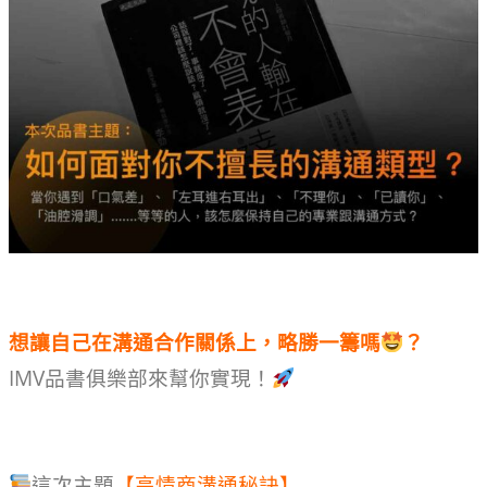
想讓自己在溝通合作關係上，略勝一籌嗎
？
IMV品書俱樂部來幫你實現！
這次主題
【高情商溝通秘訣】