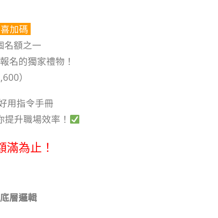
驚喜加碼
個名額之一
報名的獨家禮物！
,600）
 超好用指令手冊
你提升職場效率！
額滿為止！
底層邏輯