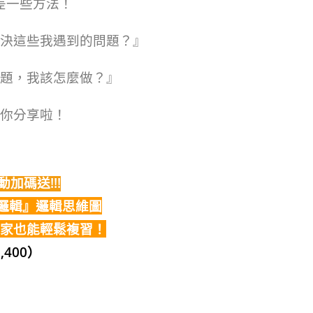
差一些方法！
決這些我遇到的問題？』
題，我該怎麼做？』
你分享啦！
加碼送!!!
邏輯』邏輯思維圖
家也能輕鬆複習！
,400）