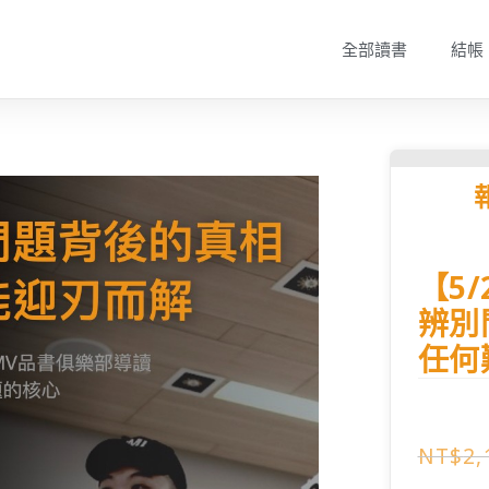
全部讀書
結帳
【5
辨別
任何
NT$
2,