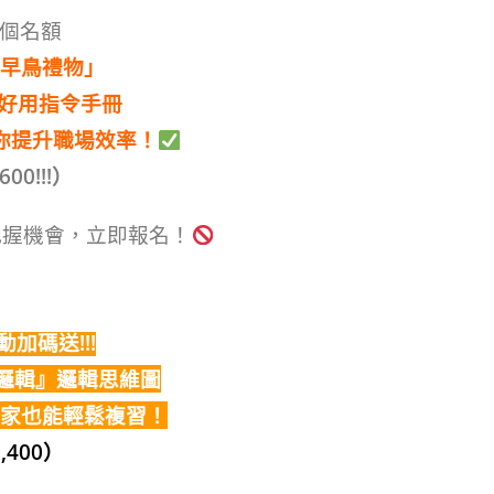
5個名額
早鳥禮物」
 超好用指令手冊
你提升職場效率！
00!!!）
握機會，立即報名！
加碼送!!!
邏輯』邏輯思維圖
家也能輕鬆複習！
,400）