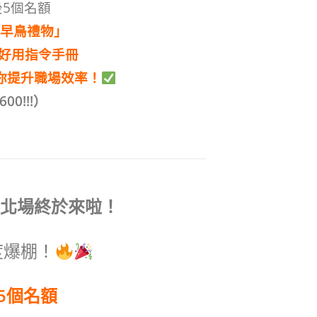
5個名額
早鳥禮物」
 超好用指令手冊
你提升職場效率！
00!!!）
台北場終於來啦！
度爆棚！
5個名額