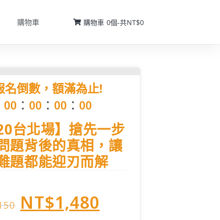
購物車
購物車
0
個-
共
NT$0
報名倒數，額滿為止!
：
：
：
0
0
0
0
0
0
0
0
/20台北場】搶先一步
問題背後的真相，讓
難題都能迎刃而解
NT$
1,480
150