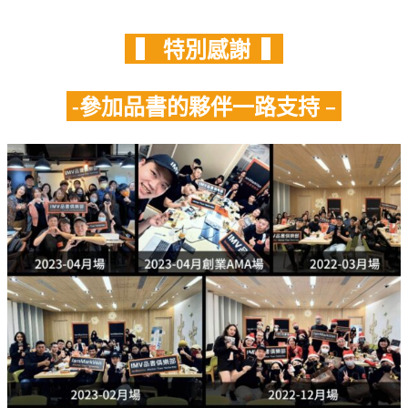
▍
特別感謝
▍
-參加品書的夥伴一路支持 –