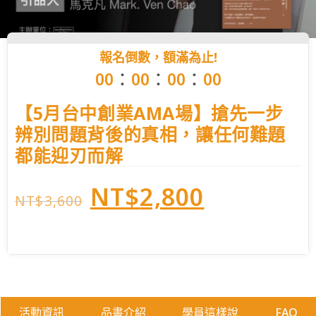
報名倒數，額滿為止!
：
：
：
0
0
0
0
0
0
0
0
【5月台中創業AMA場】搶先一步
辨別問題背後的真相，讓任何難題
都能迎刃而解
NT$
2,800
NT$
3,600
活動資訊
品書介紹
學員這樣說
FAQ