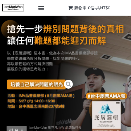
購物車
0
個-
共
NT$0