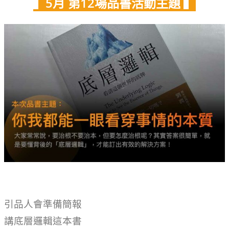
▍5月
第12場品書活動主題
▍
引品人會準備簡報
講底層邏輯這本書