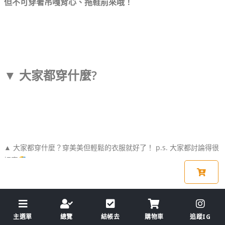
但不可穿著吊嘎背心、拖鞋前來哦！
▼ 大家都穿什麼?
▲ 大家都穿什麼？穿美美但輕鬆的衣服就好了！ p.s. 大家都討論得很
認真
主選單
總覽
結帳去
購物車
追蹤IG